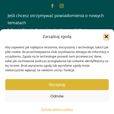
Jeśli chcesz otrzymywać powiadomienia o nowych
tematach
lub spotkaniach zapisz się do newslettera
Zarządzaj zgodą
Email Address
Aby zapewnić jak najlepsze wrażenia, korzystamy z technologii, takich jak
pliki cookie, do przechowywania i/lub uzyskiwania dostępu do informacji o
urządzeniu. Zgoda na te technologie pozwoli nam przetwarzać dane,
takie jak zachowanie podczas przeglądania lub unikalne identyfikatory na
tej stronie. Brak wyrażenia zgody lub wycofanie zgody może
niekorzystnie wpłynąć na niektóre cechy i funkcje.
Wyślij
Akceptuję
© Copyright 2021 - 2026 | ZA NIM | All Rights Reserved |
Strony
internetowe WhiteNet
Odmów
Polityka plików cookies